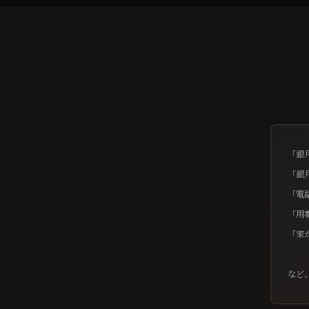
「銀
「銀
「電
「用
「家
など