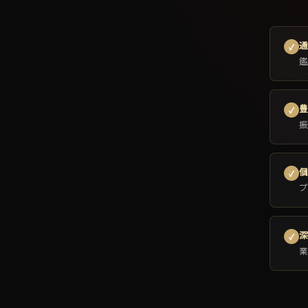
通
✓
鑑
豊
✓
振
個
✓
プ
深
✓
業